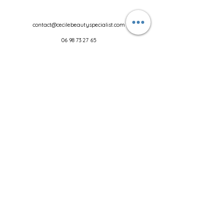
contact@cecilebeautyspecialist.com
06 98 73 27 65
1 rue Joliot Curie 69005 Lyon
Cours de maquillage
Liens
Soin visage Carbon Peel
Rehaussement de cils
Lèvres
Lash liner
Mise en beauté mariage
Mise en beauté
Détatouage
Prise de rdv
Microblading
Maquillage permanent
Powder brows
Restructuration sourcils
Soin visage
Hydrofacial