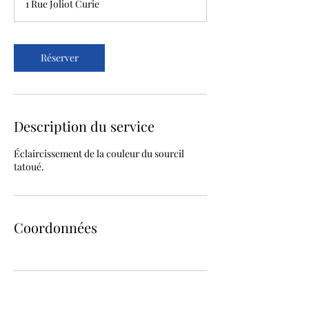
1 Rue Joliot Curie
0
m
i
n
Réserver
Description du service
Éclaircissement de la couleur du sourcil
tatoué.
Coordonnées