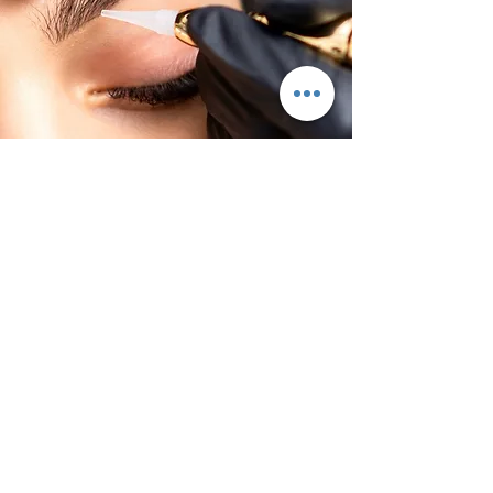
Sourcils
Poil à poil?
Poudré?
Quelle technique est faite pour vous?
Prendre rdv