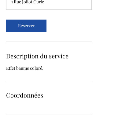
1 Rue Joliot Curie
0
m
i
n
Réserver
Description du service
Effet baume coloré.
Coordonnées