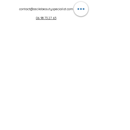
contact@cecilebeautyspecialist.com
06 98 73 27 65
1 rue Joliot Curie 69005 Lyon
Cours de maquillage
Liens
Soin visage Carbon Peel
Rehaussement de cils
Lèvres
Lash liner
Mise en beauté mariage
Mise en beauté
Détatouage
Prise de rdv
Microblading
Maquillage permanent
Powder brows
Restructuration sourcils
Soin visage
Hydrofacial
©2020 par Cécile Teyssier Beauty Spécialist